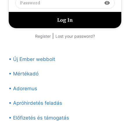
visibility
|
Register
Lost your password?
• Új Ember webbolt
• Mértékadó
• Adoremus
• Apróhirdetés feladás
• Előfizetés és támogatás