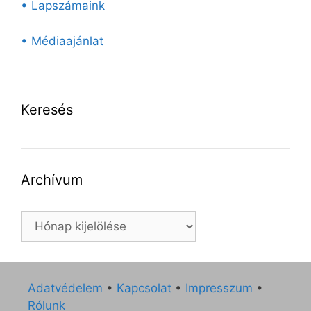
• Lapszámaink
• Médiaajánlat
Keresés
Archívum
Archívum
Adatvédelem
•
Kapcsolat
•
Impresszum
•
Rólunk