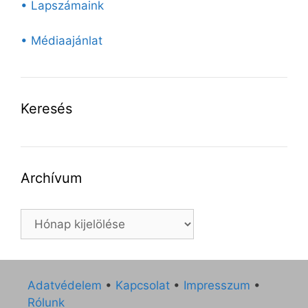
• Lapszámaink
• Médiaajánlat
Keresés
Archívum
Archívum
Adatvédelem
•
Kapcsolat
•
Impresszum
•
Rólunk