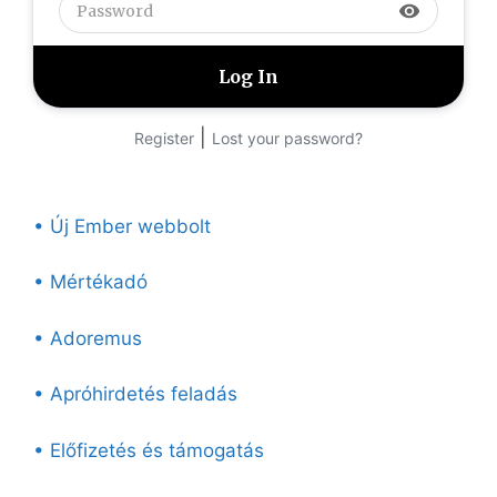
visibility
|
Register
Lost your password?
• Új Ember webbolt
• Mértékadó
• Adoremus
• Apróhirdetés feladás
• Előfizetés és támogatás