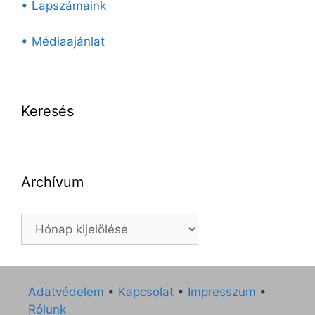
• Lapszámaink
• Médiaajánlat
Keresés
Archívum
Archívum
Adatvédelem
•
Kapcsolat
•
Impresszum
•
Rólunk