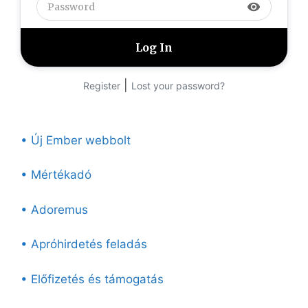
visibility
|
Register
Lost your password?
• Új Ember webbolt
• Mértékadó
• Adoremus
• Apróhirdetés feladás
• Előfizetés és támogatás