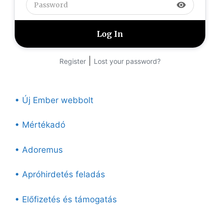
visibility
|
Register
Lost your password?
• Új Ember webbolt
• Mértékadó
• Adoremus
• Apróhirdetés feladás
• Előfizetés és támogatás