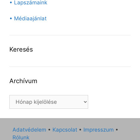
• Lapszámaink
• Médiaajánlat
Keresés
Archívum
Archívum
Adatvédelem
•
Kapcsolat
•
Impresszum
•
Rólunk