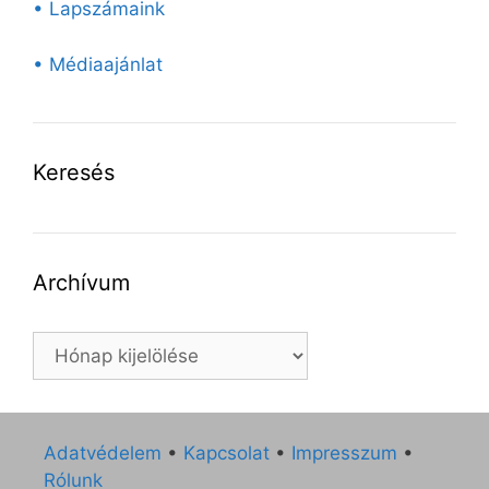
• Lapszámaink
• Médiaajánlat
Keresés
Archívum
Archívum
Adatvédelem
•
Kapcsolat
•
Impresszum
•
Rólunk