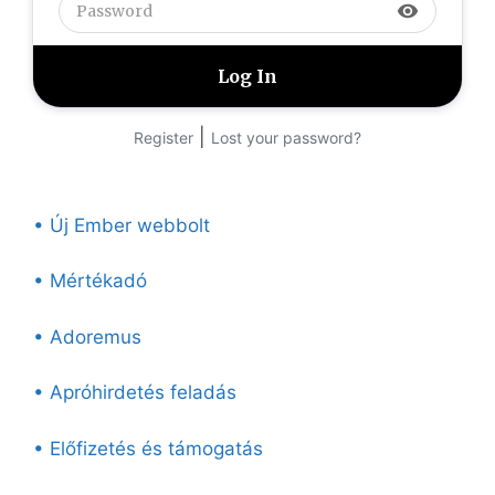
visibility
|
Register
Lost your password?
• Új Ember webbolt
• Mértékadó
• Adoremus
• Apróhirdetés feladás
• Előfizetés és támogatás