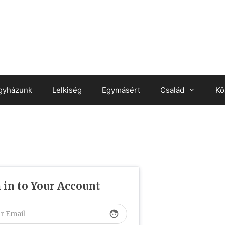
gyházunk
Lelkiség
Egymásért
Család
Kö
 in to Your Account
face