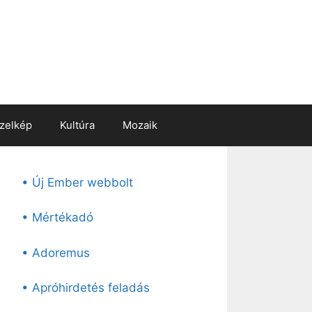
zelkép
Kultúra
Mozaik
• Új Ember webbolt
• Mértékadó
• Adoremus
• Apróhirdetés feladás