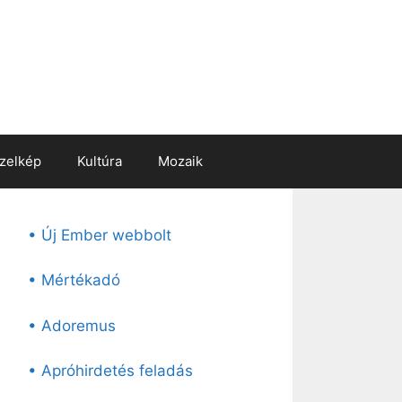
zelkép
Kultúra
Mozaik
• Új Ember webbolt
• Mértékadó
• Adoremus
• Apróhirdetés feladás