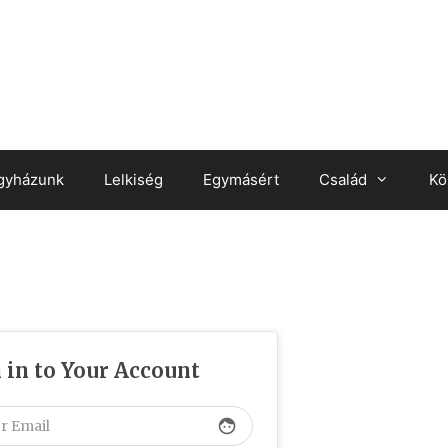
gyházunk
Lelkiség
Egymásért
Család
Kö
 in to Your Account
face