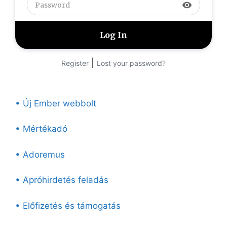
visibility
|
Register
Lost your password?
• Új Ember webbolt
• Mértékadó
• Adoremus
• Apróhirdetés feladás
• Előfizetés és támogatás