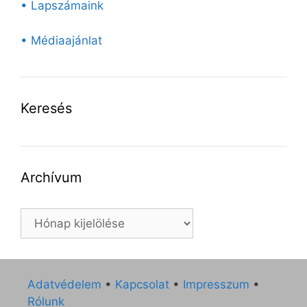
• Lapszámaink
• Médiaajánlat
Keresés
Archívum
Archívum
Adatvédelem
•
Kapcsolat
•
Impresszum
•
Rólunk