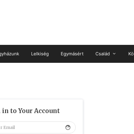
gyházunk
Lelkiség
Egymásért
Család
Kö
 in to Your Account
face