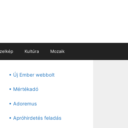
zelkép
Kultúra
Mozaik
• Új Ember webbolt
• Mértékadó
• Adoremus
• Apróhirdetés feladás