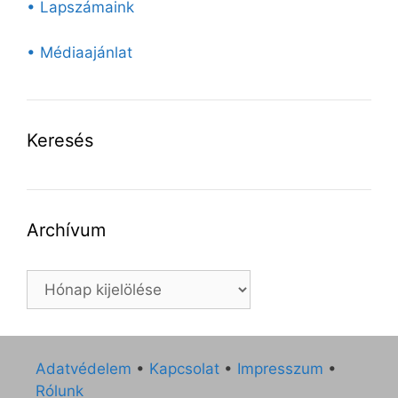
• Lapszámaink
• Médiaajánlat
Keresés
Archívum
Archívum
Adatvédelem
•
Kapcsolat
•
Impresszum
•
Rólunk