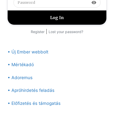
visibility
|
Register
Lost your password?
• Új Ember webbolt
• Mértékadó
• Adoremus
• Apróhirdetés feladás
• Előfizetés és támogatás