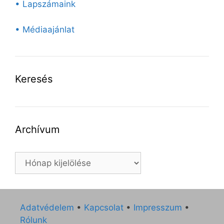
• Lapszámaink
• Médiaajánlat
Keresés
Archívum
Archívum
Adatvédelem
•
Kapcsolat
•
Impresszum
•
Rólunk