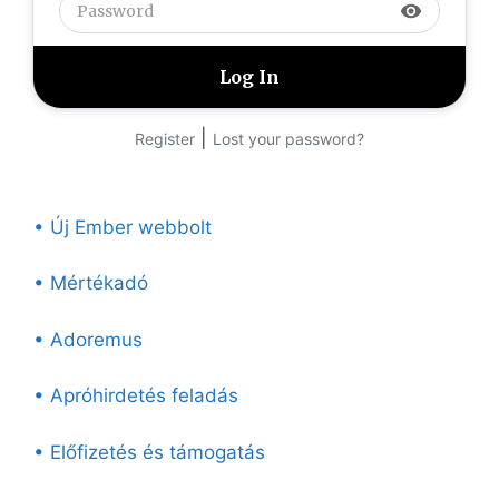
visibility
|
Register
Lost your password?
• Új Ember webbolt
• Mértékadó
• Adoremus
• Apróhirdetés feladás
• Előfizetés és támogatás