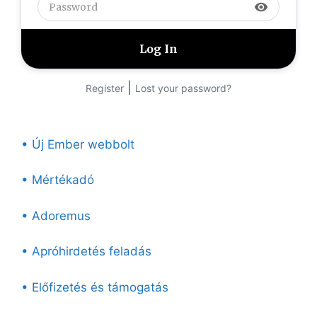
visibility
|
Register
Lost your password?
• Új Ember webbolt
• Mértékadó
• Adoremus
• Apróhirdetés feladás
• Előfizetés és támogatás