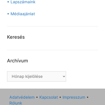
• Lapszámaink
• Médiaajánlat
Keresés
Archívum
Archívum
Adatvédelem
•
Kapcsolat
•
Impresszum
•
Rólunk