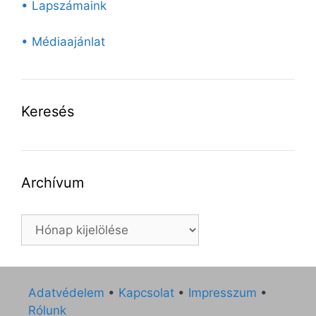
• Lapszámaink
• Médiaajánlat
Keresés
Archívum
Archívum
Adatvédelem
•
Kapcsolat
•
Impresszum
•
Rólunk