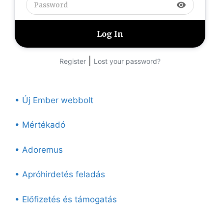
visibility
|
Register
Lost your password?
• Új Ember webbolt
• Mértékadó
• Adoremus
• Apróhirdetés feladás
• Előfizetés és támogatás