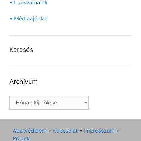
• Lapszámaink
• Médiaajánlat
Keresés
Archívum
Archívum
Adatvédelem
•
Kapcsolat
•
Impresszum
•
Rólunk