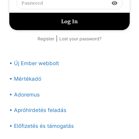
visibility
|
Register
Lost your password?
• Új Ember webbolt
• Mértékadó
• Adoremus
• Apróhirdetés feladás
• Előfizetés és támogatás