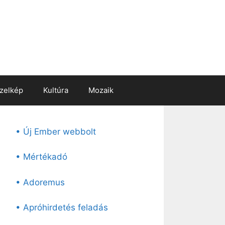
zelkép
Kultúra
Mozaik
• Új Ember webbolt
• Mértékadó
• Adoremus
• Apróhirdetés feladás