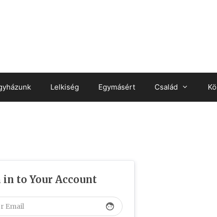
gyházunk
Lelkiség
Egymásért
Család
Kö
 in to Your Account
face