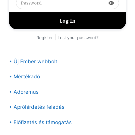
visibility
|
Register
Lost your password?
• Új Ember webbolt
• Mértékadó
• Adoremus
• Apróhirdetés feladás
• Előfizetés és támogatás