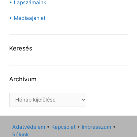
• Lapszámaink
• Médiaajánlat
Keresés
Archívum
Archívum
Adatvédelem
•
Kapcsolat
•
Impresszum
•
Rólunk