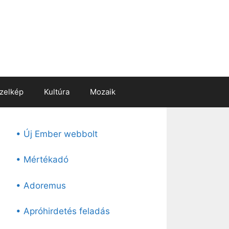
zelkép
Kultúra
Mozaik
• Új Ember webbolt
• Mértékadó
• Adoremus
• Apróhirdetés feladás