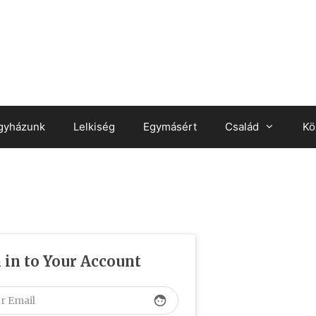
gyházunk
Lelkiség
Egymásért
Család
Kö
 in to Your Account
face