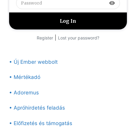
visibility
|
Register
Lost your password?
• Új Ember webbolt
• Mértékadó
• Adoremus
• Apróhirdetés feladás
• Előfizetés és támogatás