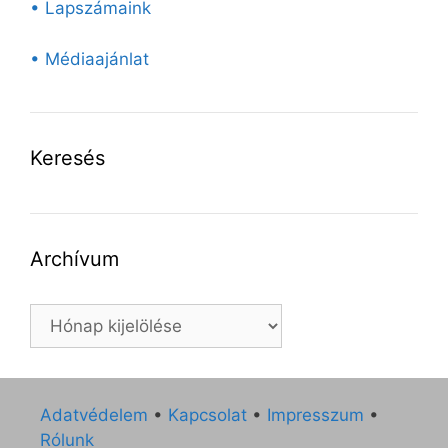
• Lapszámaink
• Médiaajánlat
Keresés
Archívum
Archívum
Adatvédelem
•
Kapcsolat
•
Impresszum
•
Rólunk