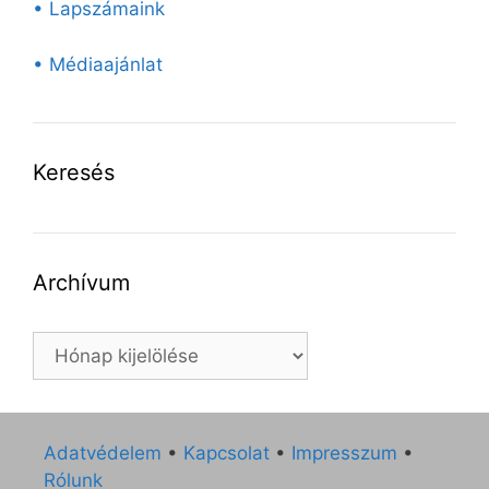
• Lapszámaink
• Médiaajánlat
Keresés
Archívum
Archívum
Adatvédelem
•
Kapcsolat
•
Impresszum
•
Rólunk