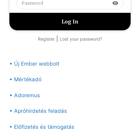
visibility
|
Register
Lost your password?
• Új Ember webbolt
• Mértékadó
• Adoremus
• Apróhirdetés feladás
• Előfizetés és támogatás