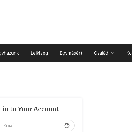
gyházunk
Lelkiség
Egymásért
Család
Kö
 in to Your Account
face