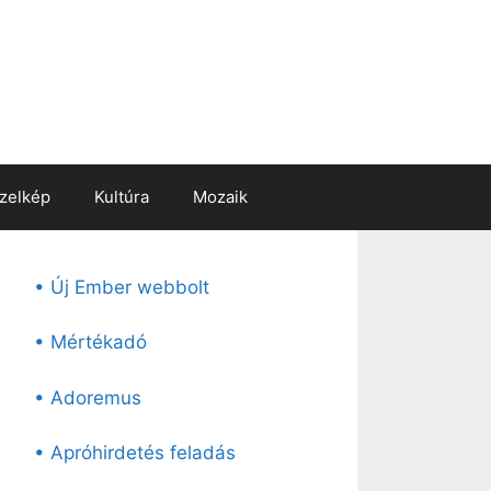
zelkép
Kultúra
Mozaik
• Új Ember webbolt
• Mértékadó
• Adoremus
• Apróhirdetés feladás