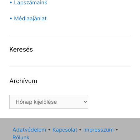
• Lapszámaink
• Médiaajánlat
Keresés
Archívum
Archívum
Adatvédelem
•
Kapcsolat
•
Impresszum
•
Rólunk