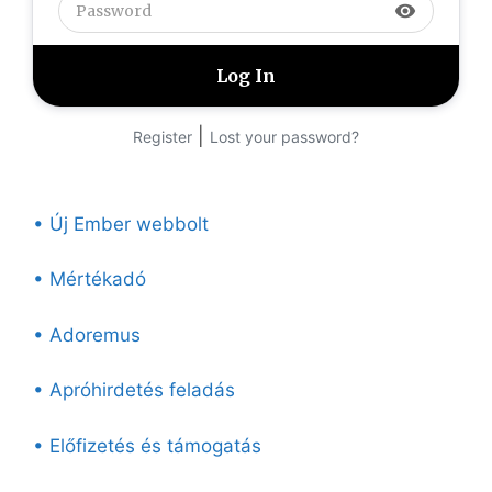
visibility
|
Register
Lost your password?
• Új Ember webbolt
• Mértékadó
• Adoremus
• Apróhirdetés feladás
• Előfizetés és támogatás