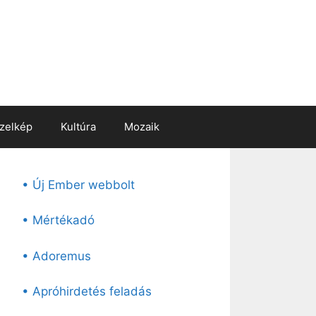
zelkép
Kultúra
Mozaik
• Új Ember webbolt
• Mértékadó
• Adoremus
• Apróhirdetés feladás