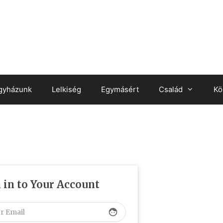
gyházunk
Lelkiség
Egymásért
Család
Kö
 in to Your Account
face