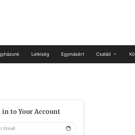
gyházunk
Lelkiség
Egymásért
Család
Kö
 in to Your Account
face