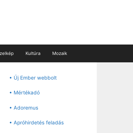
zelkép
Kultúra
Mozaik
• Új Ember webbolt
• Mértékadó
• Adoremus
• Apróhirdetés feladás