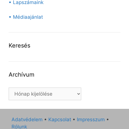
• Lapszámaink
• Médiaajánlat
Keresés
Archívum
Archívum
Adatvédelem
•
Kapcsolat
•
Impresszum
•
Rólunk