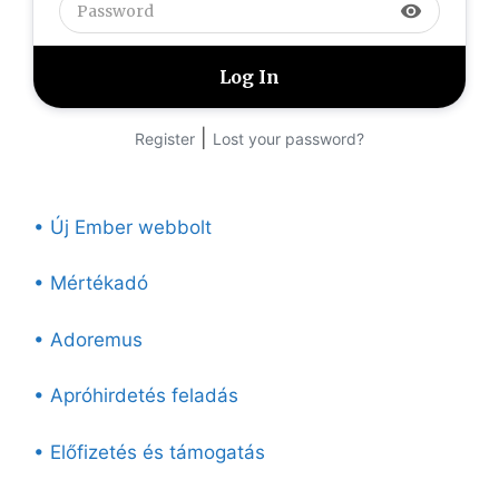
visibility
|
Register
Lost your password?
• Új Ember webbolt
• Mértékadó
• Adoremus
• Apróhirdetés feladás
• Előfizetés és támogatás