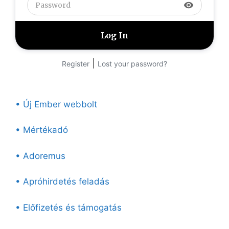
visibility
|
Register
Lost your password?
• Új Ember webbolt
• Mértékadó
• Adoremus
• Apróhirdetés feladás
• Előfizetés és támogatás