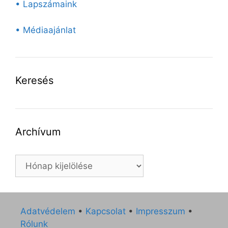
• Lapszámaink
• Médiaajánlat
Keresés
Archívum
Archívum
Adatvédelem
•
Kapcsolat
•
Impresszum
•
Rólunk