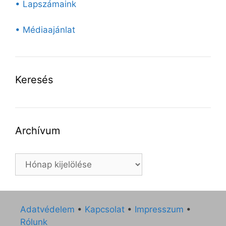
• Lapszámaink
• Médiaajánlat
Keresés
Archívum
Archívum
Adatvédelem
•
Kapcsolat
•
Impresszum
•
Rólunk