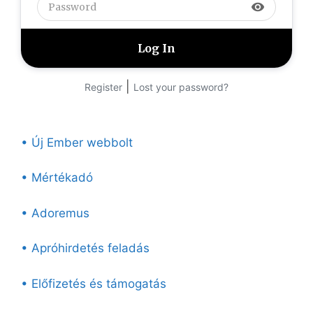
visibility
|
Register
Lost your password?
• Új Ember webbolt
• Mértékadó
• Adoremus
• Apróhirdetés feladás
• Előfizetés és támogatás