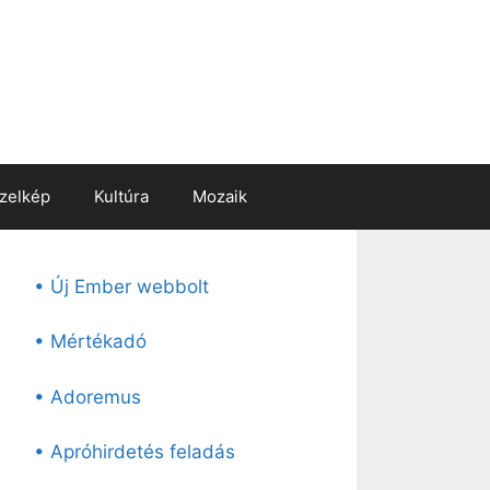
zelkép
Kultúra
Mozaik
• Új Ember webbolt
• Mértékadó
• Adoremus
• Apróhirdetés feladás