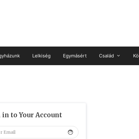
gyházunk
Lelkiség
Egymásért
Család
Kö
 in to Your Account
face