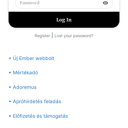
visibility
|
Register
Lost your password?
• Új Ember webbolt
• Mértékadó
• Adoremus
• Apróhirdetés feladás
• Előfizetés és támogatás