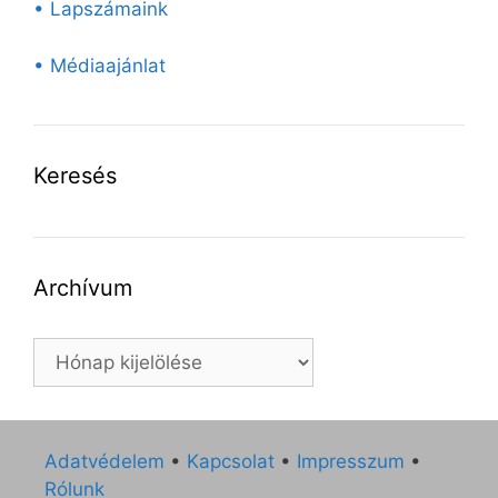
• Lapszámaink
• Médiaajánlat
Keresés
Archívum
Archívum
Adatvédelem
•
Kapcsolat
•
Impresszum
•
Rólunk