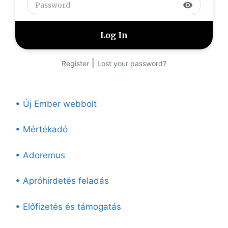
visibility
|
Register
Lost your password?
• Új Ember webbolt
• Mértékadó
• Adoremus
• Apróhirdetés feladás
• Előfizetés és támogatás