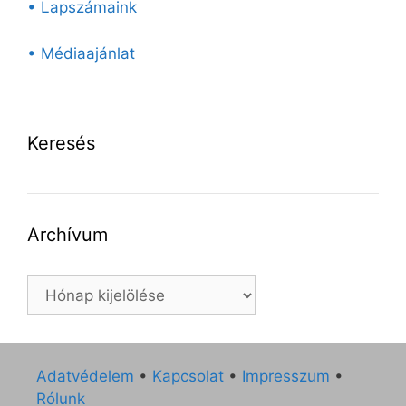
• Lapszámaink
• Médiaajánlat
Keresés
Archívum
Archívum
Adatvédelem
•
Kapcsolat
•
Impresszum
•
Rólunk