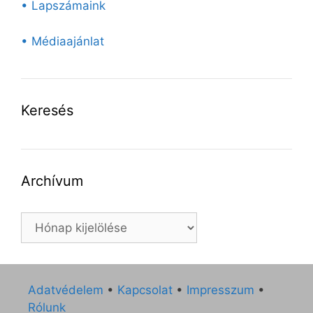
• Lapszámaink
• Médiaajánlat
Keresés
Archívum
Archívum
Adatvédelem
•
Kapcsolat
•
Impresszum
•
Rólunk