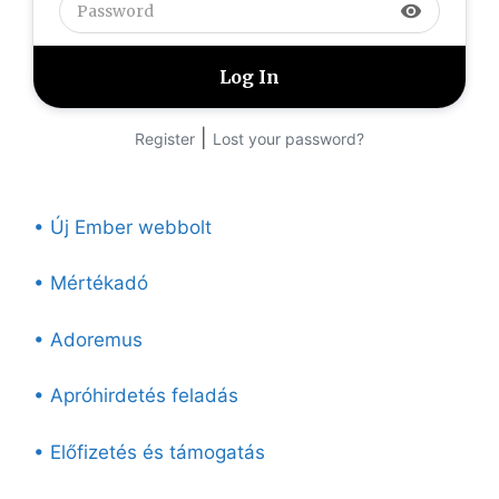
visibility
|
Register
Lost your password?
• Új Ember webbolt
• Mértékadó
• Adoremus
• Apróhirdetés feladás
• Előfizetés és támogatás