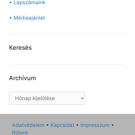
• Lapszámaink
• Médiaajánlat
Keresés
Archívum
Archívum
Adatvédelem
•
Kapcsolat
•
Impresszum
•
Rólunk