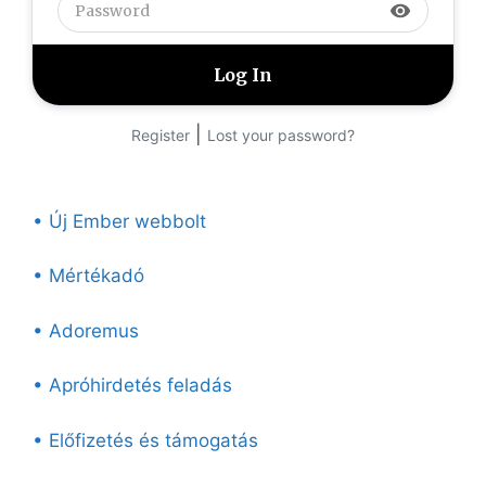
visibility
|
Register
Lost your password?
• Új Ember webbolt
• Mértékadó
• Adoremus
• Apróhirdetés feladás
• Előfizetés és támogatás