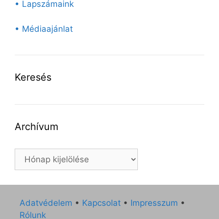
• Lapszámaink
• Médiaajánlat
Keresés
Archívum
Archívum
Adatvédelem
•
Kapcsolat
•
Impresszum
•
Rólunk