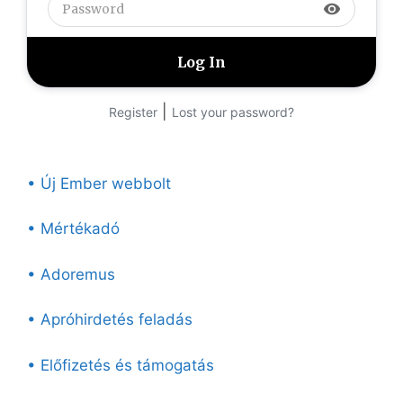
visibility
|
Register
Lost your password?
• Új Ember webbolt
• Mértékadó
• Adoremus
• Apróhirdetés feladás
• Előfizetés és támogatás