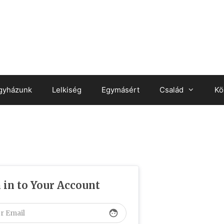
gyházunk
Lelkiség
Egymásért
Család
Kö
 in to Your Account
face