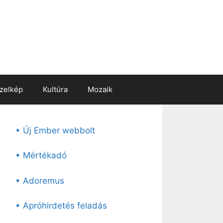
zelkép
Kultúra
Mozaik
• Új Ember webbolt
• Mértékadó
• Adoremus
• Apróhirdetés feladás