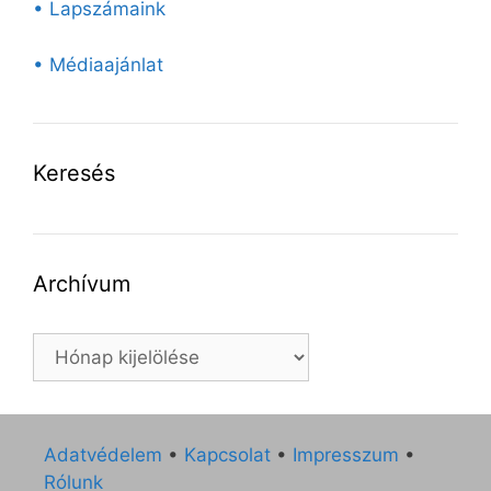
• Lapszámaink
• Médiaajánlat
Keresés
Archívum
Archívum
Adatvédelem
•
Kapcsolat
•
Impresszum
•
Rólunk