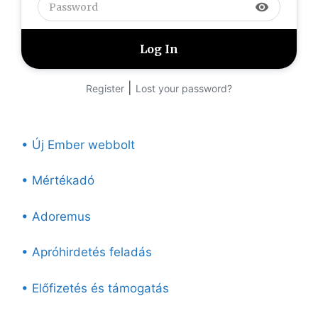
visibility
|
Register
Lost your password?
• Új Ember webbolt
• Mértékadó
• Adoremus
• Apróhirdetés feladás
• Előfizetés és támogatás