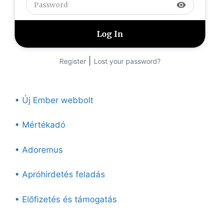
visibility
|
Register
Lost your password?
• Új Ember webbolt
• Mértékadó
• Adoremus
• Apróhirdetés feladás
• Előfizetés és támogatás