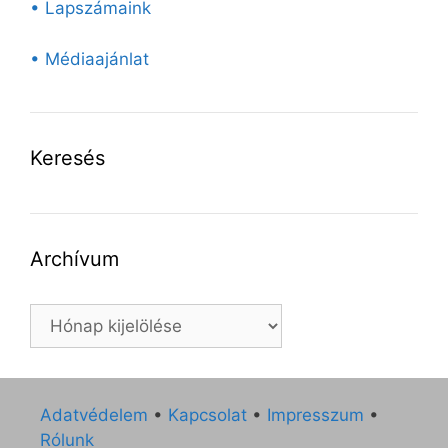
• Lapszámaink
• Médiaajánlat
Keresés
Archívum
Archívum
Adatvédelem
•
Kapcsolat
•
Impresszum
•
Rólunk