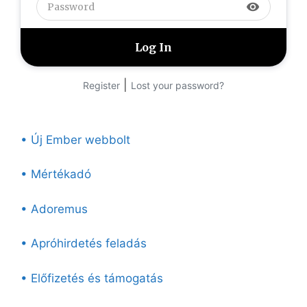
visibility
|
Register
Lost your password?
• Új Ember webbolt
• Mértékadó
• Adoremus
• Apróhirdetés feladás
• Előfizetés és támogatás