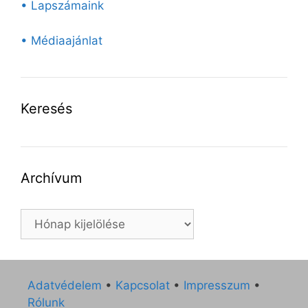
• Lapszámaink
• Médiaajánlat
Keresés
Archívum
Archívum
Adatvédelem
•
Kapcsolat
•
Impresszum
•
Rólunk