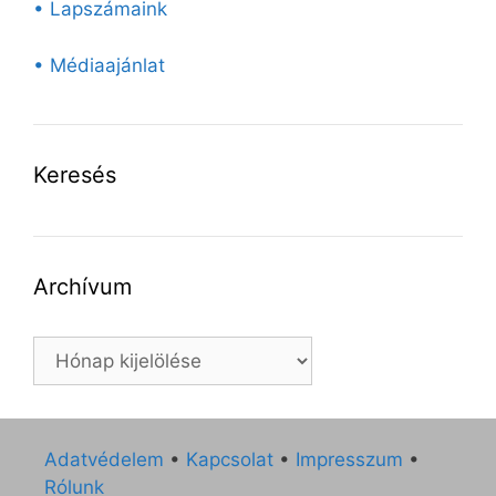
• Lapszámaink
• Médiaajánlat
Keresés
Archívum
Archívum
Adatvédelem
•
Kapcsolat
•
Impresszum
•
Rólunk