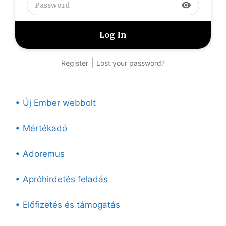
visibility
|
Register
Lost your password?
• Új Ember webbolt
• Mértékadó
• Adoremus
• Apróhirdetés feladás
• Előfizetés és támogatás