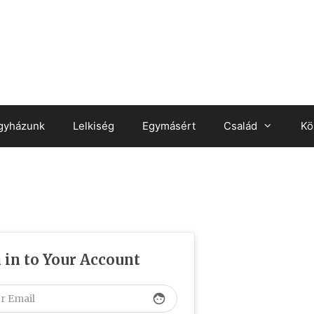
gyházunk
Lelkiség
Egymásért
Család
Kö
 in to Your Account
face