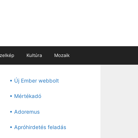
zelkép
Kultúra
Mozaik
• Új Ember webbolt
• Mértékadó
• Adoremus
• Apróhirdetés feladás