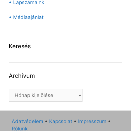
• Lapszámaink
• Médiaajánlat
Keresés
Archívum
Archívum
Adatvédelem
•
Kapcsolat
•
Impresszum
•
Rólunk