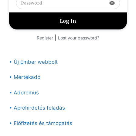
visibility
|
Register
Lost your password?
• Új Ember webbolt
• Mértékadó
• Adoremus
• Apróhirdetés feladás
• Előfizetés és támogatás