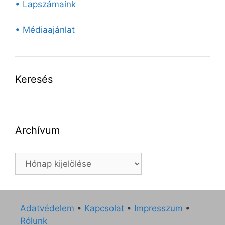
• Lapszámaink
• Médiaajánlat
Keresés
Archívum
Archívum
Adatvédelem
•
Kapcsolat
•
Impresszum
•
Rólunk