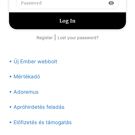
visibility
|
Register
Lost your password?
• Új Ember webbolt
• Mértékadó
• Adoremus
• Apróhirdetés feladás
• Előfizetés és támogatás