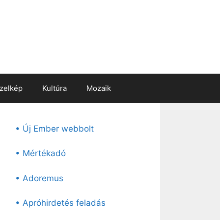
zelkép
Kultúra
Mozaik
• Új Ember webbolt
• Mértékadó
• Adoremus
• Apróhirdetés feladás