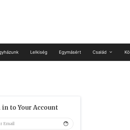
gyházunk
Lelkiség
Egymásért
Család
Kö
 in to Your Account
face