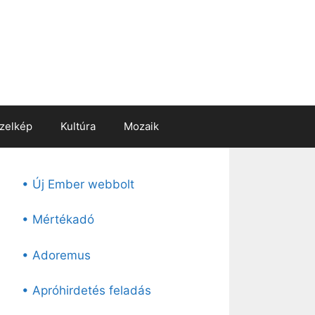
zelkép
Kultúra
Mozaik
• Új Ember webbolt
• Mértékadó
• Adoremus
• Apróhirdetés feladás