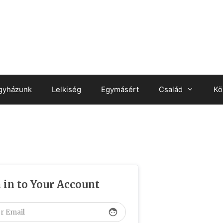
gyházunk
Lelkiség
Egymásért
Család
Kö
 in to Your Account
face