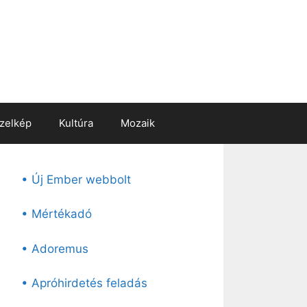
zelkép
Kultúra
Mozaik
• Új Ember webbolt
• Mértékadó
• Adoremus
• Apróhirdetés feladás