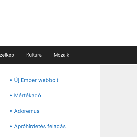
zelkép
Kultúra
Mozaik
• Új Ember webbolt
• Mértékadó
• Adoremus
• Apróhirdetés feladás