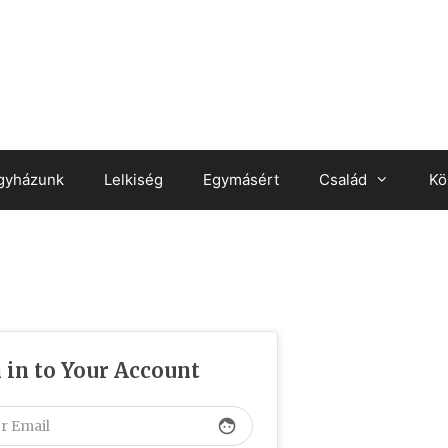
gyházunk
Lelkiség
Egymásért
Család
Kö
 in to Your Account
face