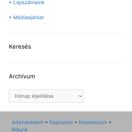
• Lapszámaink
• Médiaajánlat
Keresés
Archívum
Archívum
Adatvédelem
•
Kapcsolat
•
Impresszum
•
Rólunk