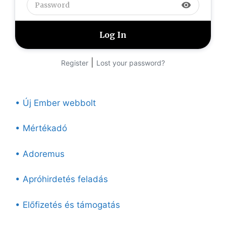
visibility
|
Register
Lost your password?
• Új Ember webbolt
• Mértékadó
• Adoremus
• Apróhirdetés feladás
• Előfizetés és támogatás