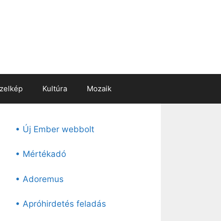
zelkép
Kultúra
Mozaik
• Új Ember webbolt
• Mértékadó
• Adoremus
• Apróhirdetés feladás