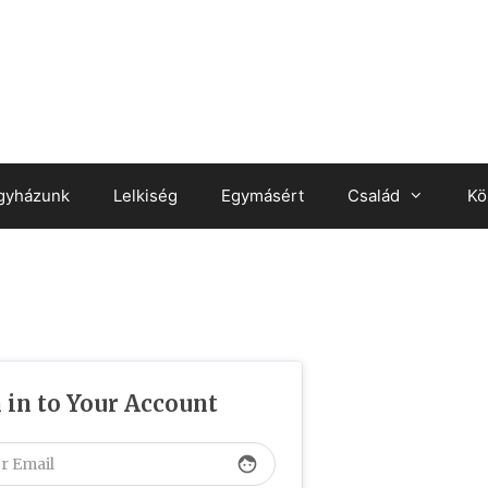
gyházunk
Lelkiség
Egymásért
Család
Kö
 in to Your Account
face