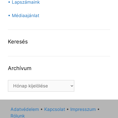
• Lapszámaink
• Médiaajánlat
Keresés
Archívum
Archívum
Adatvédelem
•
Kapcsolat
•
Impresszum
•
Rólunk