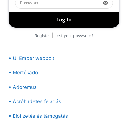
visibility
|
Register
Lost your password?
• Új Ember webbolt
• Mértékadó
• Adoremus
• Apróhirdetés feladás
• Előfizetés és támogatás