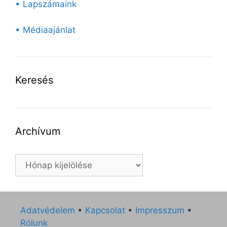
• Lapszámaink
• Médiaajánlat
Keresés
Archívum
Archívum
Adatvédelem
•
Kapcsolat
•
Impresszum
•
Rólunk