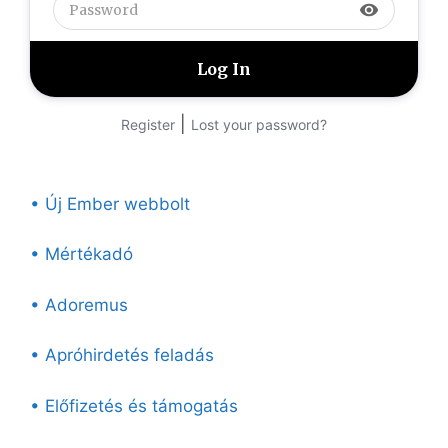
visibility
|
Register
Lost your password?
• Új Ember webbolt
• Mértékadó
• Adoremus
• Apróhirdetés feladás
• Előfizetés és támogatás