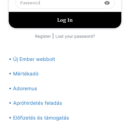
visibility
|
Register
Lost your password?
• Új Ember webbolt
• Mértékadó
• Adoremus
• Apróhirdetés feladás
• Előfizetés és támogatás