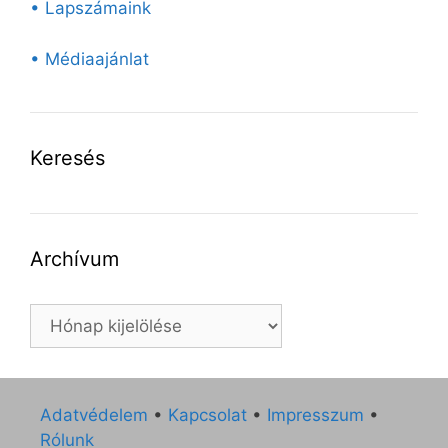
• Lapszámaink
• Médiaajánlat
Keresés
Archívum
Archívum
Adatvédelem
•
Kapcsolat
•
Impresszum
•
Rólunk