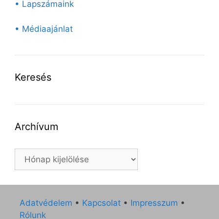
• Lapszámaink
• Médiaajánlat
Keresés
Archívum
Archívum
Adatvédelem
•
Kapcsolat
•
Impresszum
•
Rólunk