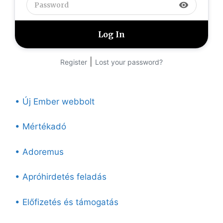
visibility
|
Register
Lost your password?
• Új Ember webbolt
• Mértékadó
• Adoremus
• Apróhirdetés feladás
• Előfizetés és támogatás